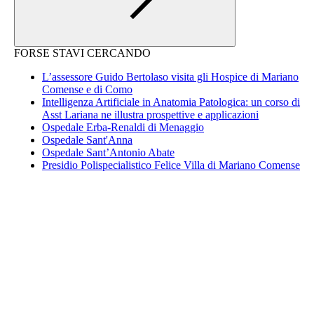
FORSE STAVI CERCANDO
L’assessore Guido Bertolaso visita gli Hospice di Mariano
Comense e di Como
Intelligenza Artificiale in Anatomia Patologica: un corso di
Asst Lariana ne illustra prospettive e applicazioni
Ospedale Erba-Renaldi di Menaggio
Ospedale Sant'Anna
Ospedale Sant’Antonio Abate
Presidio Polispecialistico Felice Villa di Mariano Comense