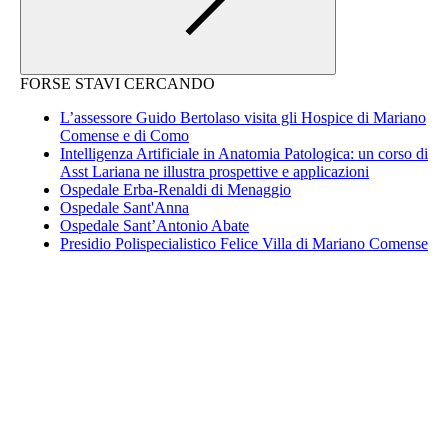
FORSE STAVI CERCANDO
L’assessore Guido Bertolaso visita gli Hospice di Mariano
Comense e di Como
Intelligenza Artificiale in Anatomia Patologica: un corso di
Asst Lariana ne illustra prospettive e applicazioni
Ospedale Erba-Renaldi di Menaggio
Ospedale Sant'Anna
Ospedale Sant’Antonio Abate
Presidio Polispecialistico Felice Villa di Mariano Comense