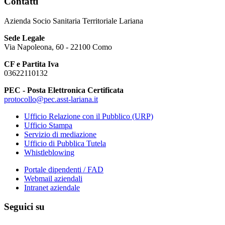
Contatti
Azienda Socio Sanitaria Territoriale Lariana
Sede Legale
Via Napoleona, 60 - 22100 Como
CF e Partita Iva
03622110132
PEC - Posta Elettronica Certificata
protocollo@pec.asst-lariana.it
Ufficio Relazione con il Pubblico (URP)
Ufficio Stampa
Servizio di mediazione
Ufficio di Pubblica Tutela
Whistleblowing
Portale dipendenti / FAD
Webmail aziendali
Intranet aziendale
Seguici su