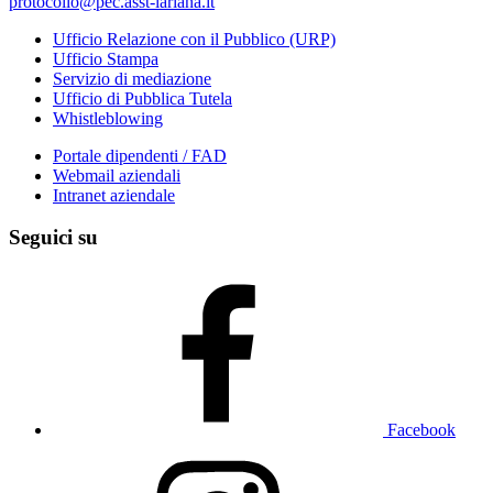
protocollo@pec.asst-lariana.it
Ufficio Relazione con il Pubblico (URP)
Ufficio Stampa
Servizio di mediazione
Ufficio di Pubblica Tutela
Whistleblowing
Portale dipendenti / FAD
Webmail aziendali
Intranet aziendale
Seguici su
Facebook