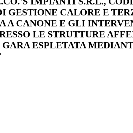
E.CO.'S IMPIANTI S.R.L., CO
O DI GESTIONE CALORE E TE
 A CANONE E GLI INTERVE
PRESSO LE STRUTTURE AFFER
 GARA ESPLETATA MEDIANTE
F