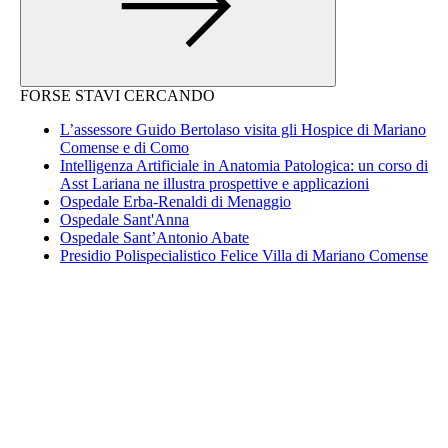
FORSE STAVI CERCANDO
L’assessore Guido Bertolaso visita gli Hospice di Mariano
Comense e di Como
Intelligenza Artificiale in Anatomia Patologica: un corso di
Asst Lariana ne illustra prospettive e applicazioni
Ospedale Erba-Renaldi di Menaggio
Ospedale Sant'Anna
Ospedale Sant’Antonio Abate
Presidio Polispecialistico Felice Villa di Mariano Comense