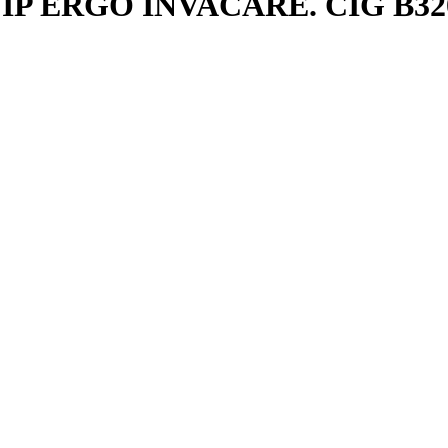
P ERGO INVACARE. CIG B32