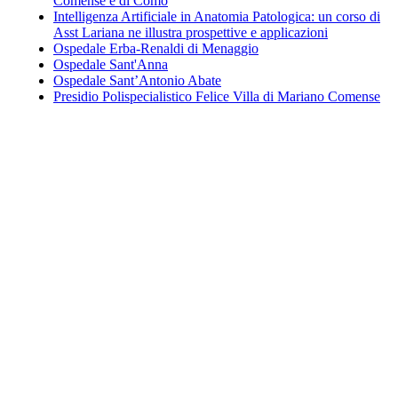
Comense e di Como
Intelligenza Artificiale in Anatomia Patologica: un corso di
Asst Lariana ne illustra prospettive e applicazioni
Ospedale Erba-Renaldi di Menaggio
Ospedale Sant'Anna
Ospedale Sant’Antonio Abate
Presidio Polispecialistico Felice Villa di Mariano Comense