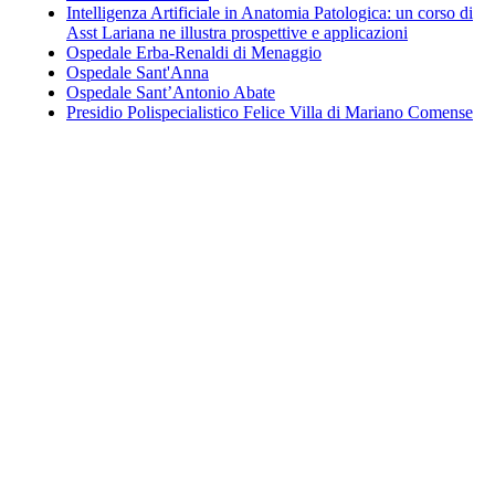
Intelligenza Artificiale in Anatomia Patologica: un corso di
Asst Lariana ne illustra prospettive e applicazioni
Ospedale Erba-Renaldi di Menaggio
Ospedale Sant'Anna
Ospedale Sant’Antonio Abate
Presidio Polispecialistico Felice Villa di Mariano Comense