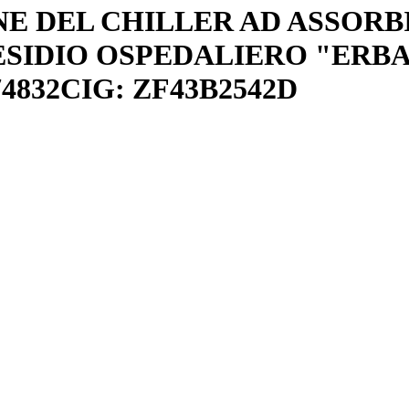
NE DEL CHILLER AD ASSOR
ESIDIO OSPEDALIERO "ERBA
74832CIG: ZF43B2542D