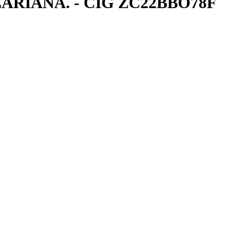
ARIANA. - CIG ZC22BBO78F