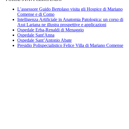
L’assessore Guido Bertolaso visita gli Hospice di Mariano
Comense e di Como
Intelligenza Artificiale in Anatomia Patologica: un corso di
Asst Lariana ne illustra prospettive e applicazioni
Ospedale Erba-Renaldi di Menaggio
Ospedale Sant'Anna
Ospedale Sant’Antonio Abate
Presidio Polispecialistico Felice Villa di Mariano Comense