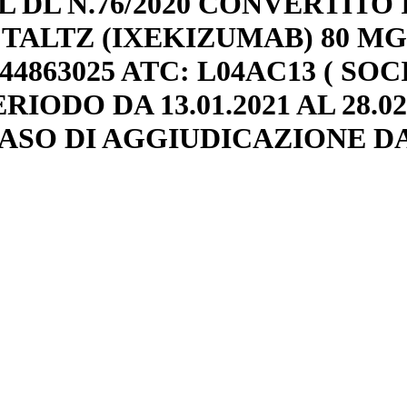
DL N.76/2020 CONVERTITO I
ALTZ (IXEKIZUMAB) 80 MG
44863025 ATC: L04AC13 ( SO
ERIODO DA 13.01.2021 AL 28.
ASO DI AGGIUDICAZIONE DA P