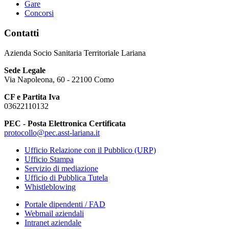
Gare
Concorsi
Contatti
Azienda Socio Sanitaria Territoriale Lariana
Sede Legale
Via Napoleona, 60 - 22100 Como
CF e Partita Iva
03622110132
PEC - Posta Elettronica Certificata
protocollo@pec.asst-lariana.it
Ufficio Relazione con il Pubblico (URP)
Ufficio Stampa
Servizio di mediazione
Ufficio di Pubblica Tutela
Whistleblowing
Portale dipendenti / FAD
Webmail aziendali
Intranet aziendale