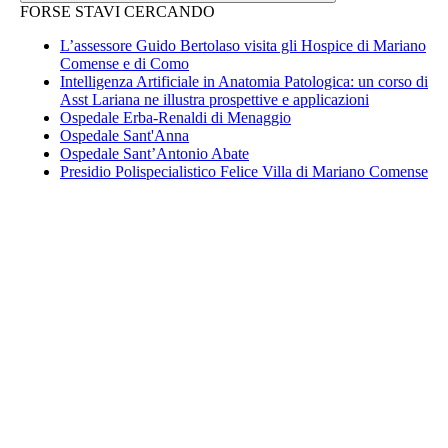
FORSE STAVI CERCANDO
L’assessore Guido Bertolaso visita gli Hospice di Mariano
Comense e di Como
Intelligenza Artificiale in Anatomia Patologica: un corso di
Asst Lariana ne illustra prospettive e applicazioni
Ospedale Erba-Renaldi di Menaggio
Ospedale Sant'Anna
Ospedale Sant’Antonio Abate
Presidio Polispecialistico Felice Villa di Mariano Comense