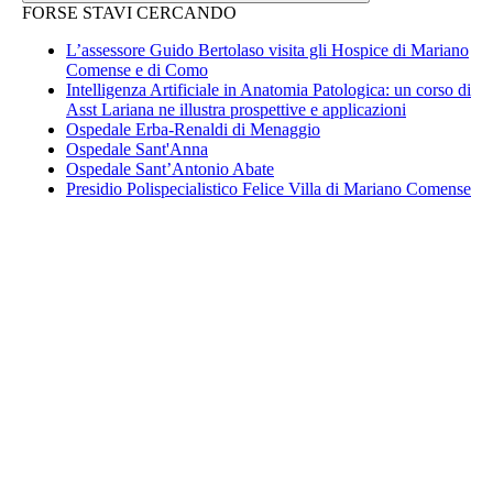
FORSE STAVI CERCANDO
L’assessore Guido Bertolaso visita gli Hospice di Mariano
Comense e di Como
Intelligenza Artificiale in Anatomia Patologica: un corso di
Asst Lariana ne illustra prospettive e applicazioni
Ospedale Erba-Renaldi di Menaggio
Ospedale Sant'Anna
Ospedale Sant’Antonio Abate
Presidio Polispecialistico Felice Villa di Mariano Comense