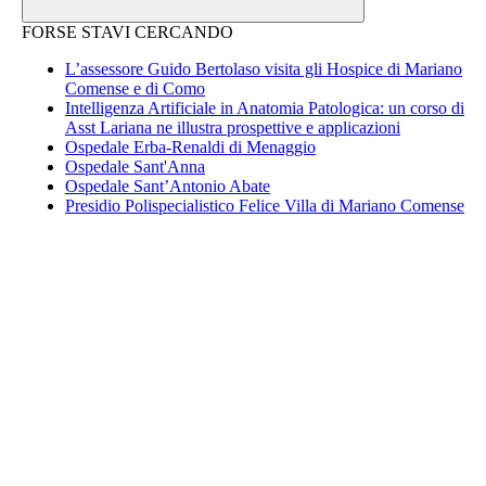
FORSE STAVI CERCANDO
L’assessore Guido Bertolaso visita gli Hospice di Mariano
Comense e di Como
Intelligenza Artificiale in Anatomia Patologica: un corso di
Asst Lariana ne illustra prospettive e applicazioni
Ospedale Erba-Renaldi di Menaggio
Ospedale Sant'Anna
Ospedale Sant’Antonio Abate
Presidio Polispecialistico Felice Villa di Mariano Comense