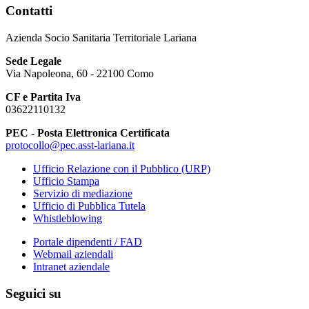
Contatti
Azienda Socio Sanitaria Territoriale Lariana
Sede Legale
Via Napoleona, 60 - 22100 Como
CF e Partita Iva
03622110132
PEC - Posta Elettronica Certificata
protocollo@pec.asst-lariana.it
Ufficio Relazione con il Pubblico (URP)
Ufficio Stampa
Servizio di mediazione
Ufficio di Pubblica Tutela
Whistleblowing
Portale dipendenti / FAD
Webmail aziendali
Intranet aziendale
Seguici su