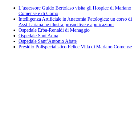
L’assessore Guido Bertolaso visita gli Hospice di Mariano
Comense e di Como
Intelligenza Artificiale in Anatomia Patologica: un corso di
Asst Lariana ne illustra prospettive e applicazioni
Ospedale Erba-Renaldi di Menaggio
Ospedale Sant'Anna
Ospedale Sant’Antonio Abate
Presidio Polispecialistico Felice Villa di Mariano Comense