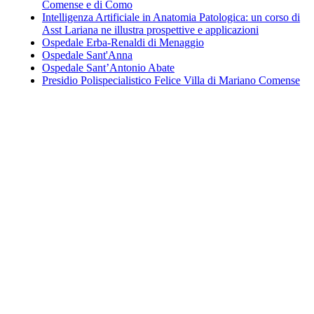
Comense e di Como
Intelligenza Artificiale in Anatomia Patologica: un corso di
Asst Lariana ne illustra prospettive e applicazioni
Ospedale Erba-Renaldi di Menaggio
Ospedale Sant'Anna
Ospedale Sant’Antonio Abate
Presidio Polispecialistico Felice Villa di Mariano Comense