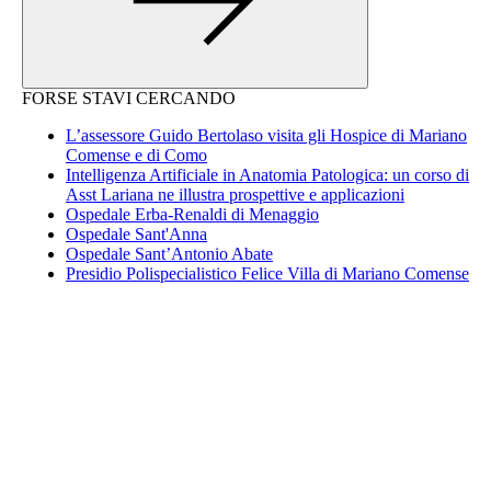
FORSE STAVI CERCANDO
L’assessore Guido Bertolaso visita gli Hospice di Mariano
Comense e di Como
Intelligenza Artificiale in Anatomia Patologica: un corso di
Asst Lariana ne illustra prospettive e applicazioni
Ospedale Erba-Renaldi di Menaggio
Ospedale Sant'Anna
Ospedale Sant’Antonio Abate
Presidio Polispecialistico Felice Villa di Mariano Comense