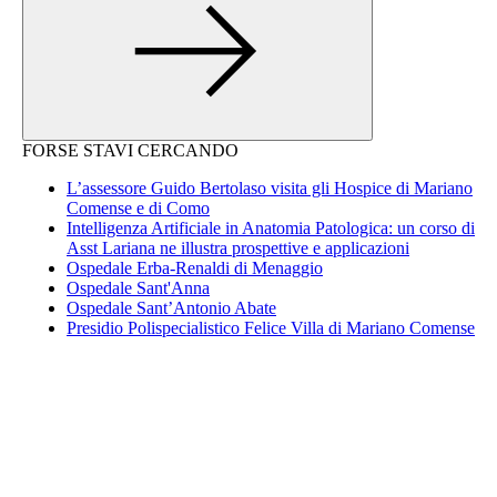
FORSE STAVI CERCANDO
L’assessore Guido Bertolaso visita gli Hospice di Mariano
Comense e di Como
Intelligenza Artificiale in Anatomia Patologica: un corso di
Asst Lariana ne illustra prospettive e applicazioni
Ospedale Erba-Renaldi di Menaggio
Ospedale Sant'Anna
Ospedale Sant’Antonio Abate
Presidio Polispecialistico Felice Villa di Mariano Comense