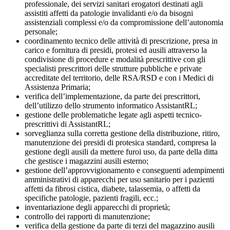
professionale, dei servizi sanitari erogatori destinati agli
assistiti affetti da patologie invalidanti e/o da bisogni
assistenziali complessi e/o da compromissione dell’autonomia
personale;
coordinamento tecnico delle attività di prescrizione, presa in
carico e fornitura di presidi, protesi ed ausili attraverso la
condivisione di procedure e modalità prescrittive con gli
specialisti prescrittori delle strutture pubbliche e private
accreditate del territorio, delle RSA/RSD e con i Medici di
Assistenza Primaria;
verifica dell’implementazione, da parte dei prescrittori,
dell’utilizzo dello strumento informatico AssistantRL;
gestione delle problematiche legate agli aspetti tecnico-
prescrittivi di AssistantRL;
sorveglianza sulla corretta gestione della distribuzione, ritiro,
manutenzione dei presidi di protesica standard, compresa la
gestione degli ausili da mettere furoi uso, da parte della ditta
che gestisce i magazzini ausili esterno;
gestione dell’approvvigionamento e conseguenti adempimenti
amministrativi di apparecchi per uso sanitario per i pazienti
affetti da fibrosi cistica, diabete, talassemia, o affetti da
specifiche patologie, pazienti fragili, ecc.;
inventariazione degli apparecchi di proprietà;
controllo dei rapporti di manutenzione;
verifica della gestione da parte di terzi del magazzino ausili