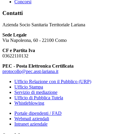
Concorsi
Contatti
Azienda Socio Sanitaria Territoriale Lariana
Sede Legale
Via Napoleona, 60 - 22100 Como
CF e Partita Iva
03622110132
PEC - Posta Elettronica Certificata
protocollo@pec.asst-lariana.it
Ufficio Relazione con il Pubblico (URP)
Ufficio Stampa
Servizio di mediazione
Ufficio di Pubblica Tutela
Whistleblowing
Portale dipendenti / FAD
Webmail aziendali
Intranet aziendale