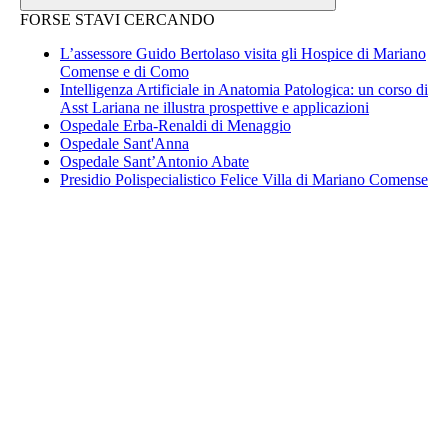
FORSE STAVI CERCANDO
L’assessore Guido Bertolaso visita gli Hospice di Mariano
Comense e di Como
Intelligenza Artificiale in Anatomia Patologica: un corso di
Asst Lariana ne illustra prospettive e applicazioni
Ospedale Erba-Renaldi di Menaggio
Ospedale Sant'Anna
Ospedale Sant’Antonio Abate
Presidio Polispecialistico Felice Villa di Mariano Comense