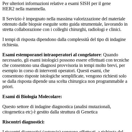
Per ulteriori informazioni relative a esami SISH per il gene
HER2
nella mammella.
Il Servizio è impegnato nella massima valorizzazione del materiale
ottenuto dalle biopsie eseguite sotto guida strumentale, lavorando in
stretta collaborazione con i colleghi chirurghi, radiologi e clinici.
I tempi di risposta dipendono dalla complessità del tipo di indagine
richiesta.
Esami estemporanei intraoperatori al congelatore
: Quando
necessario, gli esami istologici possono essere effettuati con tecniche
che consentono una diagnosi provvisoria in tempi molto brevi, per
esempio in corso di interventi operatori. Questi esami, che
consentono risposte istologiche semplificate, vengono richiesti solo
se dalla risposta dipende una scelta chirurgica non programmabile a
priori.
Esami di Biologia Molecolare:
Questo settore di indagine diagnostica (analisi mutazionali,
citogenetica etc) è gestito dalla struttura di Genetica
Riscontri diagnostici:
I riscontri diagnostici (autopsie) vengono effettuati, a richiesta del