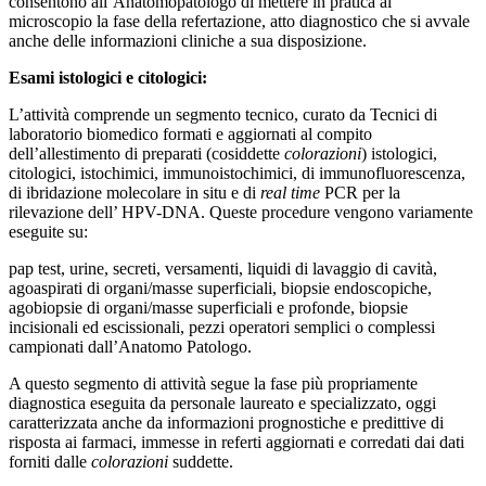
consentono all’Anatomopatologo di mettere in pratica al
microscopio la fase della refertazione, atto diagnostico che si avvale
anche delle informazioni cliniche a sua disposizione.
Esami istologici e citologici:
L’attività comprende un segmento tecnico, curato da Tecnici di
laboratorio biomedico formati e aggiornati al compito
dell’allestimento di preparati (cosiddette
colorazioni
) istologici,
citologici, istochimici, immunoistochimici, di immunofluorescenza,
di ibridazione molecolare in situ e di
real time
PCR per la
rilevazione dell’ HPV-DNA. Queste procedure vengono variamente
eseguite su:
pap test, urine, secreti, versamenti, liquidi di lavaggio di cavità,
agoaspirati di organi/masse superficiali, biopsie endoscopiche,
agobiopsie di organi/masse superficiali e profonde, biopsie
incisionali ed escissionali, pezzi operatori semplici o complessi
campionati dall’Anatomo Patologo.
A questo segmento di attività segue la fase più propriamente
diagnostica eseguita da personale laureato e specializzato, oggi
caratterizzata anche da informazioni prognostiche e predittive di
risposta ai farmaci, immesse in referti aggiornati e corredati dai dati
forniti dalle
colorazioni
suddette.