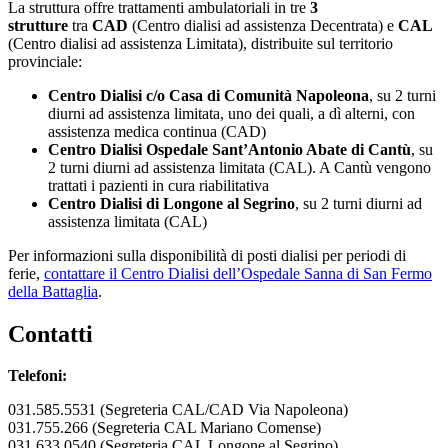
La struttura offre trattamenti ambulatoriali in tre
3
strutture
tra
CAD
(Centro dialisi ad assistenza Decentrata) e
CAL
(Centro dialisi ad assistenza Limitata), distribuite sul territorio
provinciale:
Centro Dialisi c/o Casa di Comunità Napoleona
, su 2 turni
diurni ad assistenza limitata, uno dei quali, a dì alterni, con
assistenza medica continua (CAD)
Centro Dialisi Ospedale Sant’Antonio Abate di Cantù
, su
2 turni diurni ad assistenza limitata (CAL). A Cantù vengono
trattati i pazienti in cura riabilitativa
Centro Dialisi di Longone al Segrino
, su 2 turni diurni ad
assistenza limitata (CAL)
Per informazioni sulla disponibilità di posti dialisi per periodi di
ferie,
contattare il Centro Dialisi dell’Ospedale Sanna di San Fermo
della Battaglia
.
Contatti
Telefoni:
031.585.5531 (Segreteria CAL/CAD Via Napoleona)
031.755.266 (Segreteria CAL Mariano Comense)
031.633.0540 (Segreteria CAL Longone al Segrino)