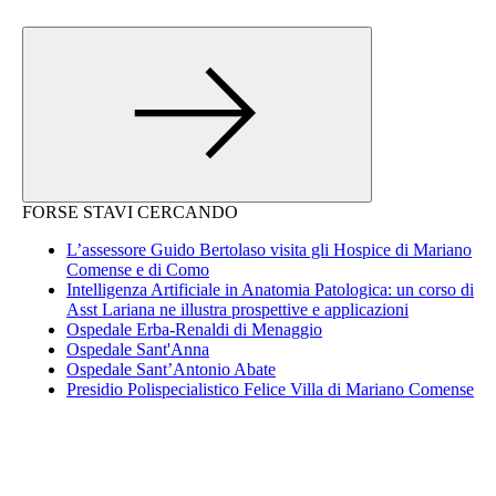
FORSE STAVI CERCANDO
L’assessore Guido Bertolaso visita gli Hospice di Mariano
Comense e di Como
Intelligenza Artificiale in Anatomia Patologica: un corso di
Asst Lariana ne illustra prospettive e applicazioni
Ospedale Erba-Renaldi di Menaggio
Ospedale Sant'Anna
Ospedale Sant’Antonio Abate
Presidio Polispecialistico Felice Villa di Mariano Comense