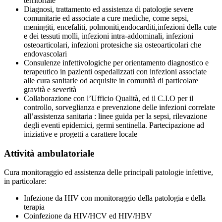
territoriale
Diagnosi, trattamento ed assistenza di patologie severe
comunitarie ed associate a cure mediche, come sepsi,
meningiti, encefaliti, polmoniti,endocarditi,infezioni della cute
e dei tessuti molli, infezioni intra-addominali, infezioni
osteoarticolari, infezioni protesiche sia osteoarticolari che
endovascolari
Consulenze infettivologiche per orientamento diagnostico e
terapeutico in pazienti ospedalizzati con infezioni associate
alle cura sanitarie od acquisite in comunità di particolare
gravità e severità
Collaborazione con l’Ufficio Qualità, ed il C.I.O per il
controllo, sorveglianza e prevenzione delle infezioni correlate
all’assistenza sanitaria : linee guida per la sepsi, rilevazione
degli eventi epidemici, germi sentinella. Partecipazione ad
iniziative e progetti a carattere locale
Attività ambulatoriale
Cura monitoraggio ed assistenza delle principali patologie infettive,
in particolare:
Infezione da HIV con monitoraggio della patologia e della
terapia
Coinfezione da HIV/HCV ed HIV/HBV