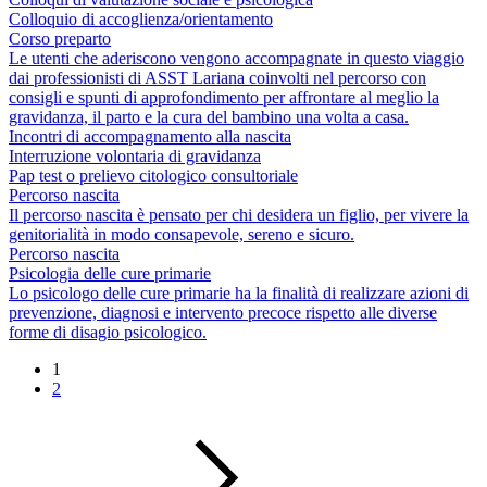
Colloquio di accoglienza/orientamento
Corso preparto
Le utenti che aderiscono vengono accompagnate in questo viaggio
dai professionisti di ASST Lariana coinvolti nel percorso con
consigli e spunti di approfondimento per affrontare al meglio la
gravidanza, il parto e la cura del bambino una volta a casa.
Incontri di accompagnamento alla nascita
Interruzione volontaria di gravidanza
Pap test o prelievo citologico consultoriale
Percorso nascita
Il percorso nascita è pensato per chi desidera un figlio, per vivere la
genitorialità in modo consapevole, sereno e sicuro.
Percorso nascita
Psicologia delle cure primarie
Lo psicologo delle cure primarie ha la finalità di realizzare azioni di
prevenzione, diagnosi e intervento precoce rispetto alle diverse
forme di disagio psicologico.
1
2